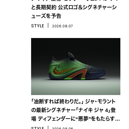
と長期契約 公式ロゴ＆シグネチャーシ
ューズを予告
STYLE
丨
2026.08.07
「油断すれば終わりだ。」 ジャ・モラント
の最新シグネチャー「ナイキ ジャ 4」登
場 ディフェンダーに“悪夢”をもたらす一
足
STYLE
丨
2026.08.06