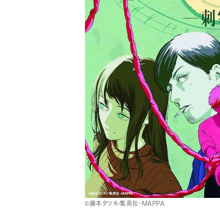
©藤本タツキ／集英社・ＭＡＰＰＡ