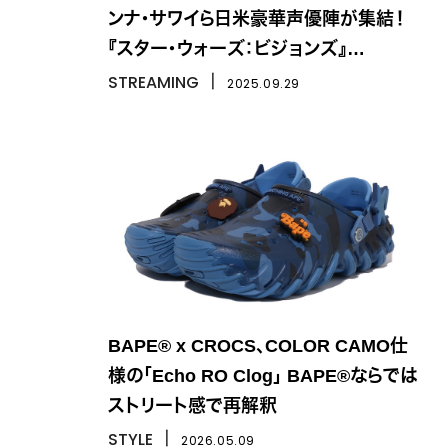
ンナ・サワイら日米豪華声優陣が集結！
『スター・ウォーズ：ビジョンズ』
Volume3
STREAMING
丨
2025.09.29
BAPE® x CROCS、COLOR CAMO仕
様の「Echo RO Clog」 BAPE®ならでは
ストリート感で再解釈
STYLE
丨
2026.05.09