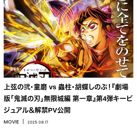
上弦の弐・童磨 vs 蟲柱・胡蝶しのぶ！『劇場
版「鬼滅の刃」無限城編 第一章』第4弾キービ
ジュアル＆解禁PV公開
MOVIE
丨
2025.08.17