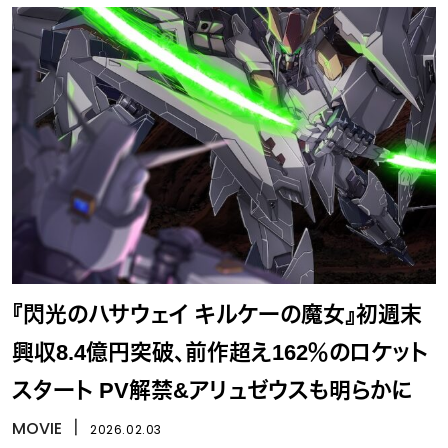
『閃光のハサウェイ キルケーの魔女』初週末
興収8.4億円突破、前作超え162％のロケット
スタート PV解禁&アリュゼウスも明らかに
MOVIE
丨
2026.02.03