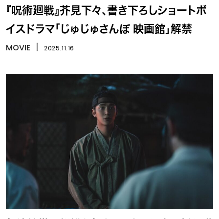
『呪術廻戦』芥見下々、書き下ろしショートボ
イスドラマ「じゅじゅさんぽ 映画館」解禁
MOVIE
丨
2025.11.16