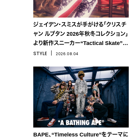
ジェイデン・スミスが手がける「クリスチ
ャン ルブタン 2026年秋冬コレクション」
より新作スニーカー“Tactical Skate”が
登場
STYLE
丨
2026.08.04
BAPE、“Timeless Culture”をテーマに