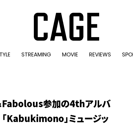
TYLE
STREAMING
MOVIE
REVIEWS
SPO
G＆Fabolous参加の4thアルバ
 「Kabukimono」ミュージッ