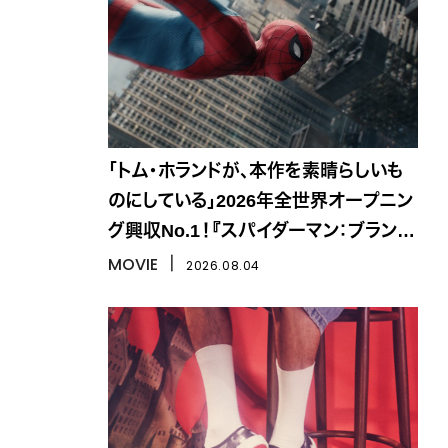
「トム・ホランドが、本作を素晴らしいも
のにしている」2026年全世界オープニン
グ興収No.1！『スパイダーマン：ブラン
ド・ニュー・デイ』
MOVIE
丨
2026.08.04