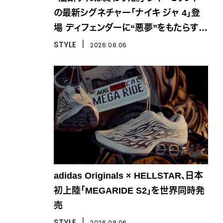
の最新シグネチャー「ナイキ ジャ 4」登
場 ディフェンダーに“悪夢”をもたらす一
足
STYLE
丨
2026.08.06
adidas Originals × HELLSTAR、日本
初上陸「MEGARIDE S2」を世界同時発
売
STYLE
丨
2026.08.06