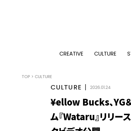
CREATIVE
CULTURE
S
TOP
>
CULTURE
CULTURE
丨
2026.01.24
¥ellow Bucks、Y
ム『Wataru』リリース
クビデオ公開