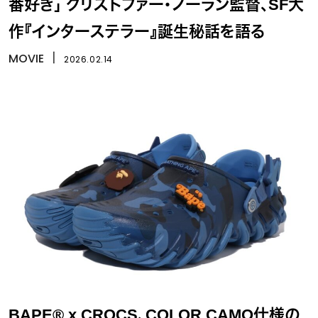
番好き」 クリストファー・ノーラン監督、SF大
作『インターステラー』誕生秘話を語る
MOVIE
丨
2026.02.14
BAPE® x CROCS、COLOR CAMO仕様の