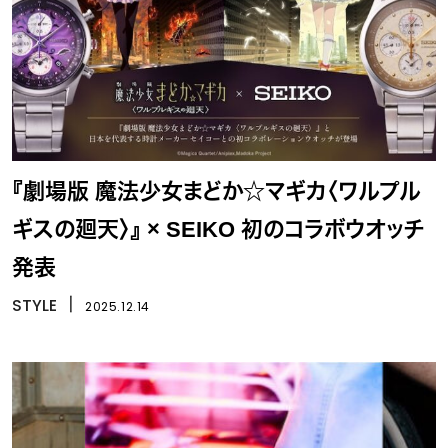
『劇場版 魔法少女まどか☆マギカ〈ワルプル
ギスの廻天〉』 × SEIKO 初のコラボウオッチ
発表
STYLE
丨
2025.12.14