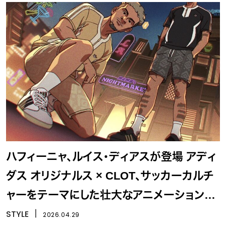
ハフィーニャ、ルイス・ディアスが登場 アディ
ダス オリジナルス × CLOT、サッカーカルチ
ャーをテーマにした壮大なアニメーション公
開「Mundial Collection」
STYLE
丨
2026.04.29