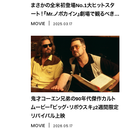
まさかの全米初登場No.1大ヒットスタ
ート！『Mr.ノボカイン』劇場で観るべき理
由は？
MOVIE
丨
2025.03.17
鬼才コーエン兄弟の90年代傑作カルト
ムービー『ビッグ・リボウスキ』2週間限定
リバイバル上映
MOVIE
丨
2026.05.17