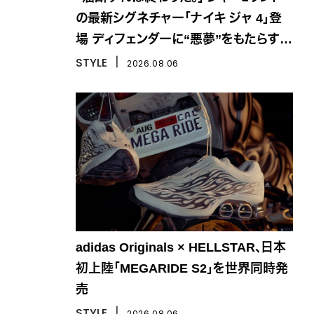
の最新シグネチャー「ナイキ ジャ 4」登
場 ディフェンダーに“悪夢”をもたらす一
足
STYLE
丨
2026.08.06
adidas Originals × HELLSTAR、日本
初上陸「MEGARIDE S2」を世界同時発
売
STYLE
丨
2026.08.06