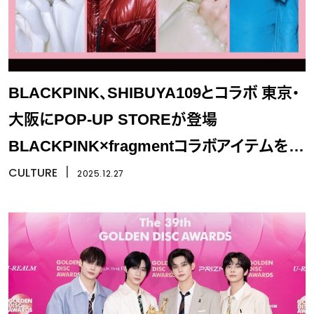
BLACKPINK、SHIBUYA109とコラボ 東京・
大阪にPOP-UP STOREが登場
BLACKPINK×fragmentコラボアイテムを展
開、SHIBUYA109限定アイテムも販売
CULTURE
丨
2025.12.27