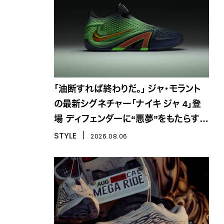
「油断すれば終わりだ。」 ジャ・モラント
の最新シグネチャー「ナイキ ジャ 4」登
場 ディフェンダーに“悪夢”をもたらす一
足
STYLE
丨
2026.08.06