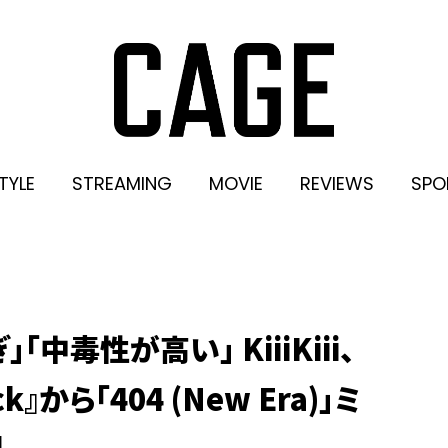
TYLE
STREAMING
MOVIE
REVIEWS
SPO
中毒性が高い」 KiiiKiii、
ack』から「404 (New Era)」ミ
開