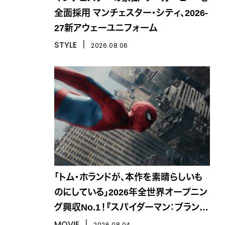
全面採用 マンチェスター・シティ、2026-
27新アウェーユニフォーム
STYLE
丨
2026.08.06
「トム・ホランドが、本作を素晴らしいも
のにしている」2026年全世界オープニン
グ興収No.1！『スパイダーマン：ブラン
ド・ニュー・デイ』
MOVIE
丨
2026.08.04