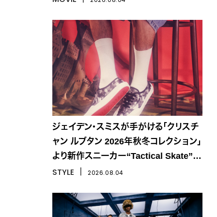
ジェイデン・スミスが手がける「クリスチ
ャン ルブタン 2026年秋冬コレクション」
より新作スニーカー“Tactical Skate”が
登場
STYLE
丨
2026.08.04