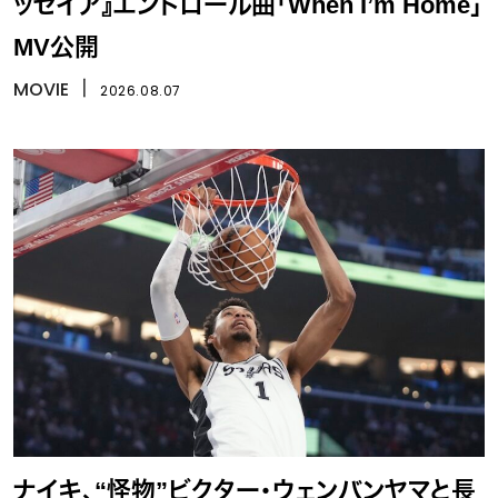
ッセイア』エンドロール曲「When I’m Home」
MV公開
MOVIE
丨
2026.08.07
ナイキ、“怪物”ビクター・ウェンバンヤマと長