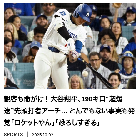
観客も命がけ！ 大谷翔平、190キロ“超爆
速”先頭打者アーチ… とんでもない事実も発
覚「ロケットやん」「恐ろしすぎる」
SPORTS
丨
2025.10.02