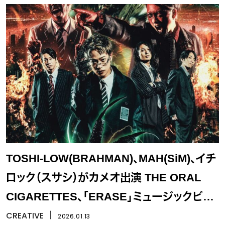
TOSHI-LOW(BRAHMAN)、MAH(SiM)、イチ
ロック（スサシ）がカメオ出演 THE ORAL
CIGARETTES、「ERASE」ミュージックビデ
オを公開
CREATIVE
丨
2026.01.13