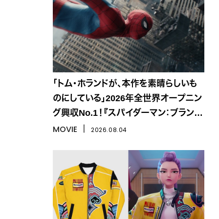
「トム・ホランドが、本作を素晴らしいも
のにしている」2026年全世界オープニン
グ興収No.1！『スパイダーマン：ブラン
ド・ニュー・デイ』
MOVIE
丨
2026.08.04