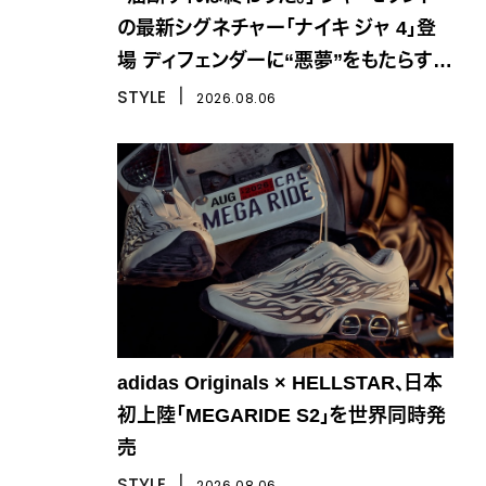
の最新シグネチャー「ナイキ ジャ 4」登
場 ディフェンダーに“悪夢”をもたらす一
足
STYLE
丨
2026.08.06
adidas Originals × HELLSTAR、日本
初上陸「MEGARIDE S2」を世界同時発
売
STYLE
丨
2026.08.06