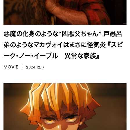
悪魔の化身のような“凶悪父ちゃん” 戸愚呂
弟のようなマカヴォイはまさに怪気炎 『スピ
ーク・ノー・イーブル 異常な家族』
MOVIE
丨
2024.12.17