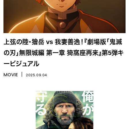
上弦の陸・獪岳 vs 我妻善逸！『劇場版「鬼滅
の刃」無限城編 第一章 猗窩座再来』第5弾キ
ービジュアル
MOVIE
丨
2025.09.04