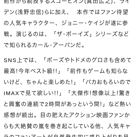
前作から続投するスコーピオン（真田広之）、ライ
デン（浅野忠信）らに加え、 本作ではファン待望
の人気キャラクター、ジョニー・ケイジが遂に参
戦。演じるのは、「ザ・ボーイズ」シリーズなど
で知られるカール・アーバンだ。
SNS上では、「ポーズやトドメのグロさも含めて
最高！今年ベスト級！！」「前作もゲームも知らな
いけど、ちゃんと楽しめた！」「バカおもろいので
IMAXで見て欲しい！！」「大傑作！想像以上！驚き
と興奮の連続で2時間があっという間！」など熱い
感想が続出。目の肥えたアクション映画ファンか
らも大絶賛の嵐を巻き起こしている他、人気キャ