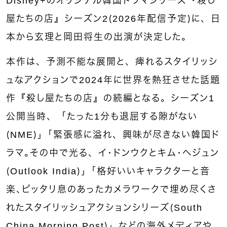
Disney+のオリジナル韓国ドラマシリーズ『殺し
屋たちの店』シーズン2（2026年配信予定）に、日
本から玄理と岡田将生の出演が決定した。
本作は、予測不能な展開と、痺れるスタイリッシ
ュなアクションで2024年に世界を熱狂させた話題
作『殺し屋たちの店』の続編となる。シーズン1
公開当時、「たった1分も退屈する隙がない
（NME）」｢緊張感に溢れ、興味が尽きない韓国ド
ラマ｡その中で光る、イ・ドンウクとキム・へジュン
（Outlook India）」｢格好いいキャラクターと音
楽､ピッタリ息のあったカメラワークで埋め尽くさ
れたスタイリッシュアクションシリーズ（South
China Morning Post）」などの海外メディアや､