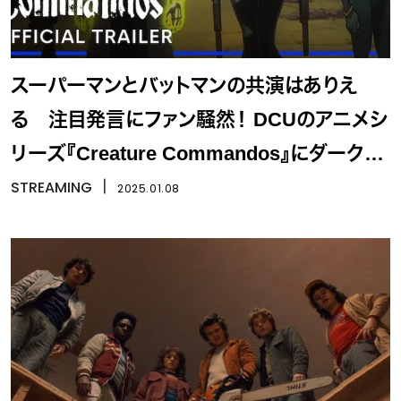
スーパーマンとバットマンの共演はありえ
る 注目発言にファン騒然！ DCUのアニメシ
リーズ『Creature Commandos』にダークナ
イトがサプライズ登場
STREAMING
丨
2025.01.08