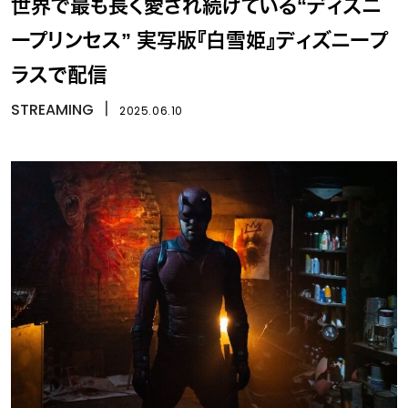
世界で最も長く愛され続けている“ディズニ
ープリンセス” 実写版『白雪姫』ディズニープ
ラスで配信
STREAMING
丨
2025.06.10