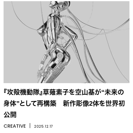
『攻殻機動隊』草薙素子を空山基が“未来の
身体”として再構築 新作彫像2体を世界初
公開
CREATIVE
丨
2025.12.17