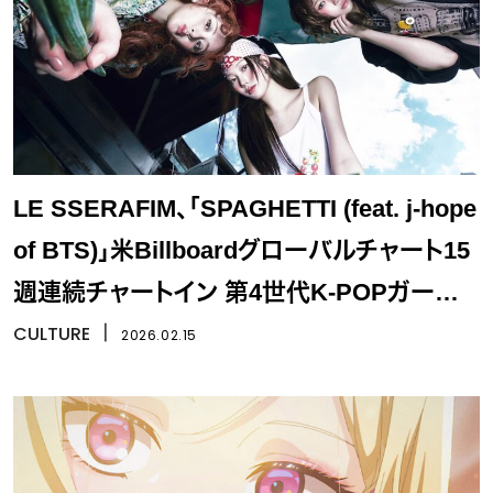
LE SSERAFIM、「SPAGHETTI (feat. j-hope
of BTS)」米Billboardグローバルチャート15
週連続チャートイン 第4世代K-POPガール
ズ最長記録樹立
CULTURE
丨
2026.02.15