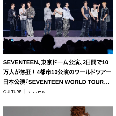
SEVENTEEN、東京ドーム公演、2日間で10
万人が熱狂！ 4都市10公演のワールドツアー
日本公演『SEVENTEEN WORLD TOUR
[NEW_] IN JAPAN』
CULTURE
丨
2025.12.15