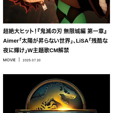
超絶大ヒット！『鬼滅の刃 無限城編 第一章』
Aimer「太陽が昇らない世界」、LiSA「残酷な
夜に輝け」W主題歌CM解禁
MOVIE
丨
2025.07.20