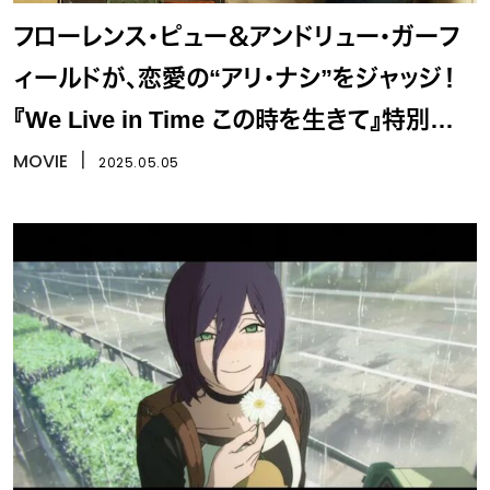
フローレンス・ピュー＆アンドリュー・ガーフ
ィールドが、恋愛の“アリ・ナシ”をジャッジ！
『We Live in Time この時を生きて』特別映
像
MOVIE
丨
2025.05.05