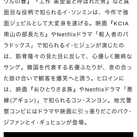
ウルの春』『工作 黒金星と呼ばれた男』など真
面目な役柄で知られるイ・ソンミンは、今作で強
面ジェピルとして大変身を遂げる。映画『KCIA
南山の部長たち』やNetflixドラマ「殺人者のパ
ラドックス」で知られるイ・ヒジュンが演じたの
は、筋骨隆々の見た目に反して、心優しく臆病な
サング。韓国を代表する名優ふたりが、息の合っ
た掛け合いで観客を爆笑へと誘う。ヒロインに
は、映画『おひとりさま族』やNetflixドラマ「悪
縁（アギョン）」で知られるコン・スンヨン。地元警
察コンビにはドラマや映画に引っ張りだこのパク・
ジファンとイ・ギュヒョンが登場。