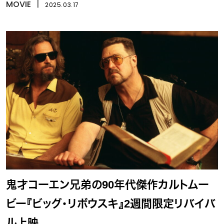
MOVIE
丨
2025.03.17
鬼才コーエン兄弟の90年代傑作カルトムー
ビー『ビッグ・リボウスキ』2週間限定リバイバ
ル上映