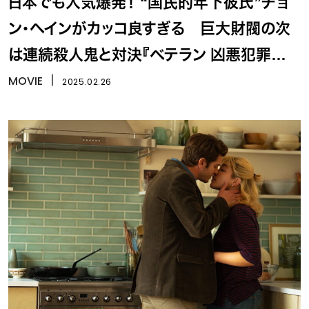
日本でも人気爆発！ “国民的年下彼氏”チョ
ン・ヘインがカッコ良すぎる 巨大財閥の次
は連続殺人鬼と対決『ベテラン 凶悪犯罪捜
査班』
MOVIE
丨
2025.02.26