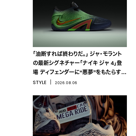
「油断すれば終わりだ。」 ジャ・モラント
の最新シグネチャー「ナイキ ジャ 4」登
場 ディフェンダーに“悪夢”をもたらす一
足
STYLE
丨
2026.08.06