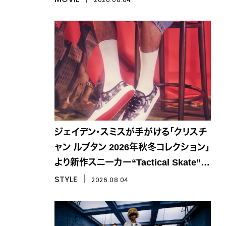
ジェイデン・スミスが手がける「クリスチ
ャン ルブタン 2026年秋冬コレクション」
より新作スニーカー“Tactical Skate”が
登場
STYLE
丨
2026.08.04