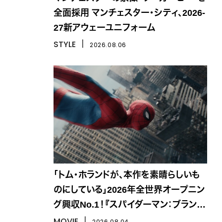
全面採用 マンチェスター・シティ、2026-
27新アウェーユニフォーム
STYLE
丨
2026.08.06
「トム・ホランドが、本作を素晴らしいも
のにしている」2026年全世界オープニン
グ興収No.1！『スパイダーマン：ブラン
ド・ニュー・デイ』
MOVIE
丨
2026.08.04