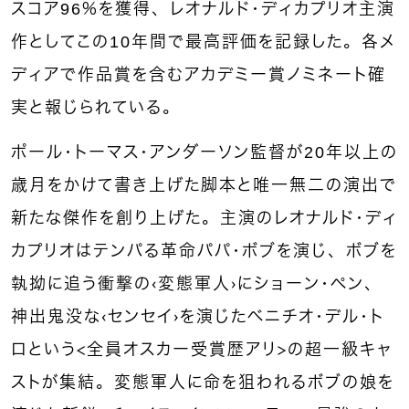
スコア96％を獲得、レオナルド・ディカプリオ主演
作としてこの10年間で最高評価を記録した。各メ
ディアで作品賞を含むアカデミー賞ノミネート確
実と報じられている。
ポール・トーマス・アンダーソン監督が20年以上の
歳月をかけて書き上げた脚本と唯一無二の演出で
新たな傑作を創り上げた。主演のレオナルド・ディ
カプリオはテンパる革命パパ・ボブを演じ、ボブを
執拗に追う衝撃の〈変態軍人〉にショーン・ペン、
神出鬼没な〈センセイ〉を演じたベニチオ・デル・ト
ロという＜全員オスカー受賞歴アリ＞の超一級キャ
ストが集結。変態軍人に命を狙われるボブの娘を