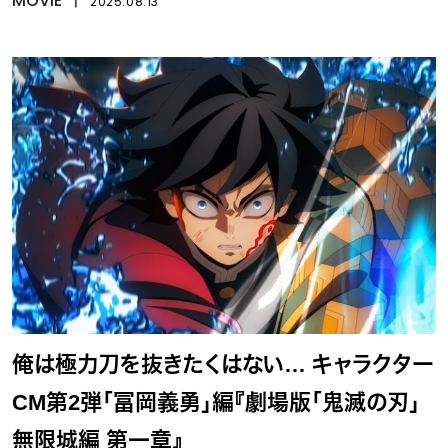
MOVIE
丨
2025.08.13
俺は極力刀を抜きたくはない… キャラクター
CM第2弾「冨岡義勇」編『劇場版「鬼滅の刃」
無限城編 第一章』