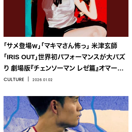
「サメ登場ｗ」「マキマさん怖っ」 米津玄師
「IRIS OUT」世界初パフォーマンスが大バズ
り 劇場版『チェンソーマン レゼ篇』オマージ
ュにファン大歓喜
CULTURE
丨
2026.01.02