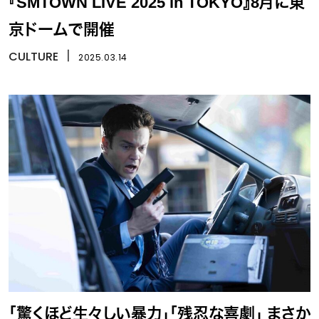
『SMTOWN LIVE 2025 in TOKYO』8月に東
京ドームで開催
CULTURE
丨
2025.03.14
「驚くほど生々しい暴力」「残忍な喜劇」 まさか