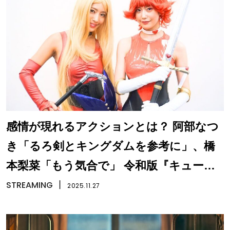
感情が現れるアクションとは？ 阿部なつ
き「るろ剣とキングダムを参考に」、橋
本梨菜「もう気合で」 令和版『キューテ
ィーハニー』
STREAMING
丨
2025.11.27