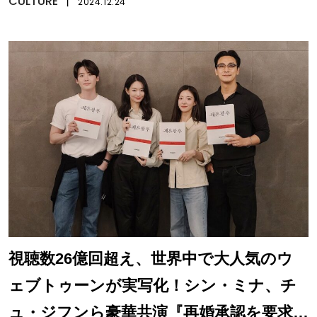
配信
CULTURE
丨
2024.12.24
視聴数26億回超え、世界中で大人気のウ
ェブトゥーンが実写化！シン・ミナ、チ
ュ・ジフンら豪華共演『再婚承認を要求