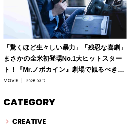
「驚くほど生々しい暴力」「残忍な喜劇」
まさかの全米初登場No.1大ヒットスター
ト！『Mr.ノボカイン』劇場で観るべき理
由は？
MOVIE
丨
2025.03.17
CATEGORY
CREATIVE