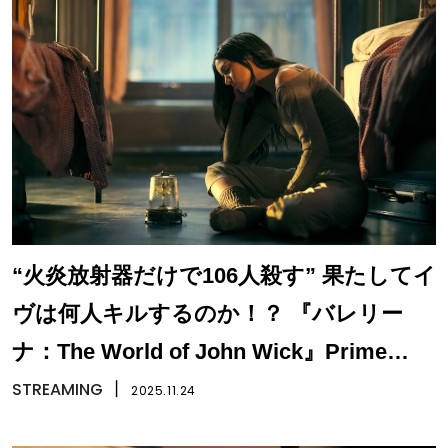
“火炎放射器だけで106人殺す” 果たしてイ
ヴは何人キルするのか！？ 『バレリー
ナ：The World of John Wick』Prime
Videoで最速配信
STREAMING
丨
2025.11.24