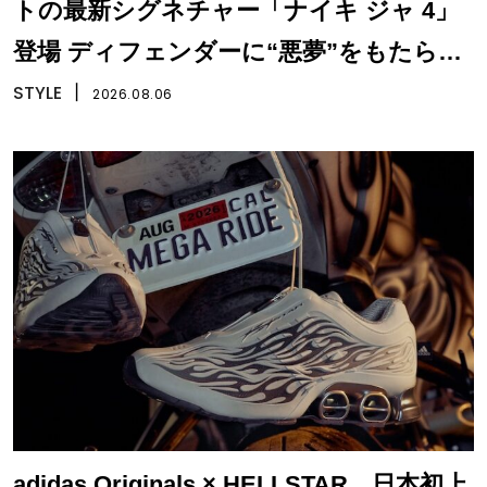
トの最新シグネチャー「ナイキ ジャ 4」
登場 ディフェンダーに“悪夢”をもたらす
一足
STYLE
丨
2026.08.06
adidas Originals × HELLSTAR、日本初上