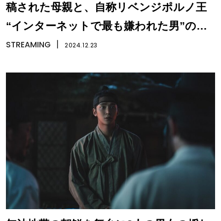
稿された母親と、自称リベンジポルノ王
“インターネットで最も嫌われた男”の壮
絶な闘い
STREAMING
丨
2024.12.23