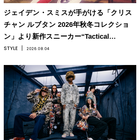
ジェイデン・スミスが手がける「クリス
チャン ルブタン 2026年秋冬コレクショ
ン」より新作スニーカー“Tactical
Skate”が登場
STYLE
丨
2026.08.04