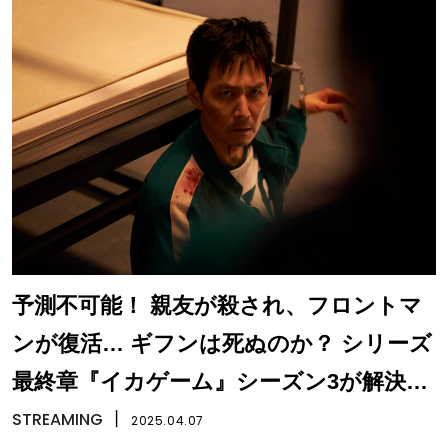
予測不可能！ 親友が殺され、フロントマ
ンが復活… ギフンは死ぬのか？ シリーズ
最終章『イカゲーム』シーズン3が解決す
べき5つの問題
STREAMING
丨
2025.04.07