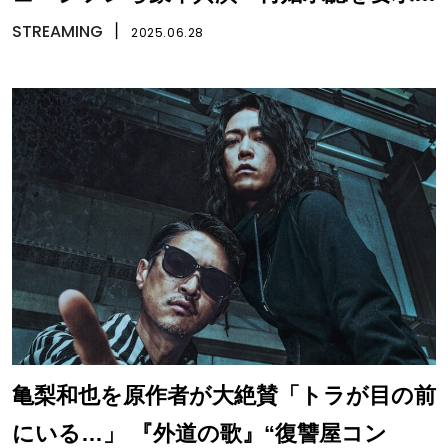
します』Disney+で配信
STREAMING
丨
2025.06.28
亀梨和也を原作者が大絶賛「トラが目の前
にいる…」 『外道の歌』“復讐屋コン