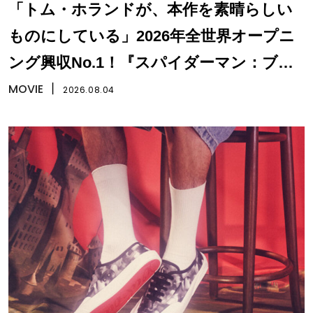
「トム・ホランドが、本作を素晴らしい
ものにしている」2026年全世界オープニ
ング興収No.1！『スパイダーマン：ブラ
ンド・ニュー・デイ』
MOVIE
丨
2026.08.04