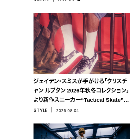
ジェイデン・スミスが手がける「クリスチ
ャン ルブタン 2026年秋冬コレクション」
より新作スニーカー“Tactical Skate”が
登場
STYLE
丨
2026.08.04