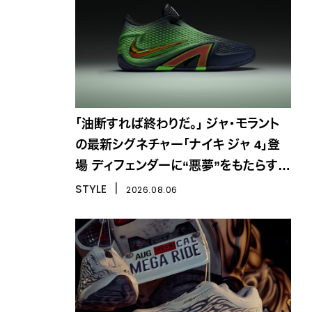
「油断すれば終わりだ。」 ジャ・モラント
の最新シグネチャー「ナイキ ジャ 4」登
場 ディフェンダーに“悪夢”をもたらす一
足
STYLE
丨
2026.08.06