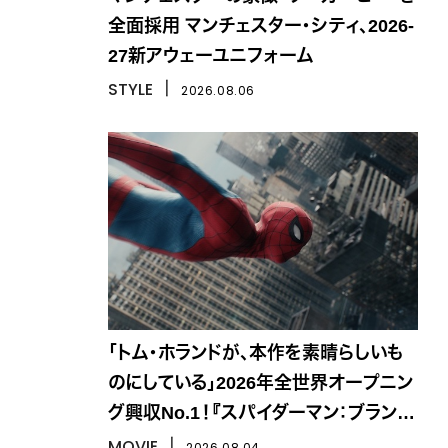
全面採用 マンチェスター・シティ、2026-
27新アウェーユニフォーム
STYLE
丨
2026.08.06
「トム・ホランドが、本作を素晴らしいも
のにしている」2026年全世界オープニン
グ興収No.1！『スパイダーマン：ブラン
ド・ニュー・デイ』
MOVIE
丨
2026.08.04