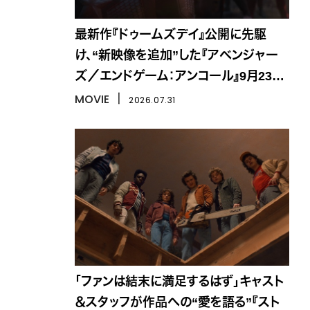
最新作『ドゥームズデイ』公開に先駆
け、“新映像を追加”した『アベンジャー
ズ／エンドゲーム：アンコール』9月23日
より限定公開
MOVIE
丨
2026.07.31
「ファンは結末に満足するはず」キャスト
＆スタッフが作品への“愛を語る”『スト