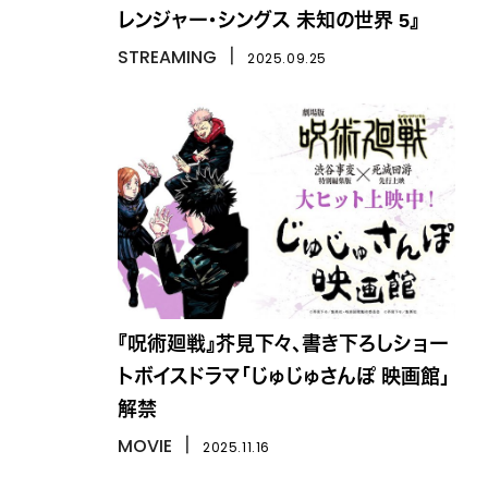
レンジャー・シングス 未知の世界 5』
STREAMING
丨
2025.09.25
『呪術廻戦』芥見下々、書き下ろしショー
トボイスドラマ「じゅじゅさんぽ 映画館」
解禁
MOVIE
丨
2025.11.16