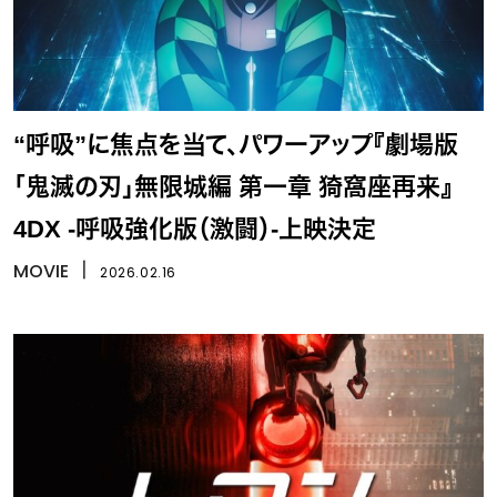
“呼吸”に焦点を当て、パワーアップ『劇場版
「鬼滅の刃」無限城編 第一章 猗窩座再来』
4DX -呼吸強化版（激闘）-上映決定
MOVIE
丨
2026.02.16