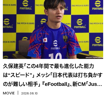
久保建英「この4年間で最も進化した能力
は“スピード”」 メッシ「日本代表は打ち負かす
のが難しい相手」 『eFootball』、新CM「Just
Watching？」公開
MOVIE
丨
2026.06.10