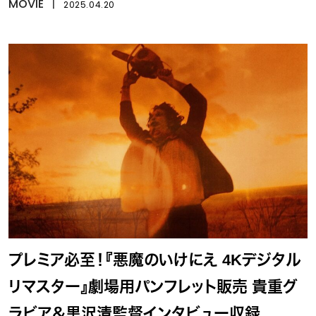
ォーズ／マンダロリアン・アンド・グローグ
MOVIE
丨
2025.04.20
ー』
プレミア必至！『悪魔のいけにえ 4Kデジタル
リマスター』劇場用パンフレット販売 貴重グ
ラビア＆黒沢清監督インタビュー収録