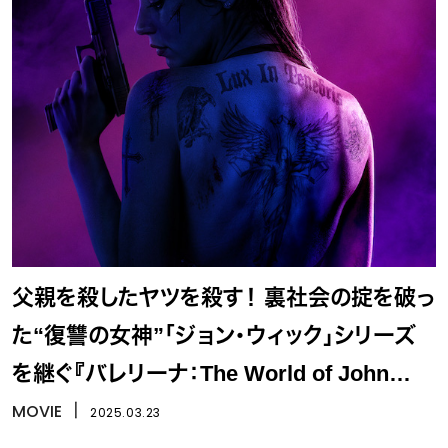
父親を殺したヤツを殺す！ 裏社会の掟を破っ
た“復讐の女神”「ジョン・ウィック」シリーズ
を継ぐ『バレリーナ：The World of John
Wick』
MOVIE
丨
2025.03.23