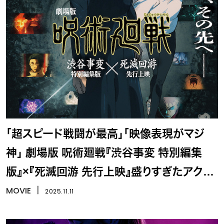
「超スピード戦闘が最高」「映像表現がマジ
神」 劇場版 呪術廻戦『渋谷事変 特別編集
版』×『死滅回游 先行上映』盛りすぎたアクシ
ョンシーンが話題に
MOVIE
丨
2025.11.11