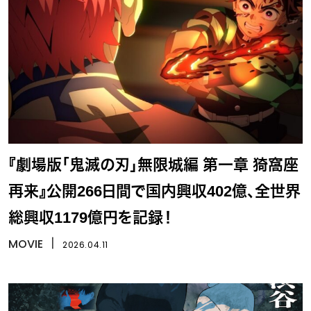
『劇場版「鬼滅の刃」無限城編 第一章 猗窩座
再来』公開266日間で国内興収402億、全世界
総興収1179億円を記録！
MOVIE
丨
2026.04.11