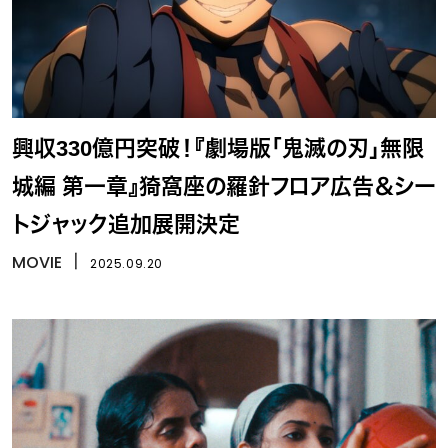
興収330億円突破！『劇場版「鬼滅の刃」無限
城編 第一章』猗窩座の羅針フロア広告＆シー
トジャック追加展開決定
MOVIE
丨
2025.09.20