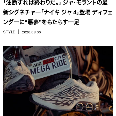
「油断すれば終わりだ。」 ジャ・モラントの最
新シグネチャー「ナイキ ジャ 4」登場 ディフェ
ンダーに“悪夢”をもたらす一足
STYLE
丨
2026.08.06