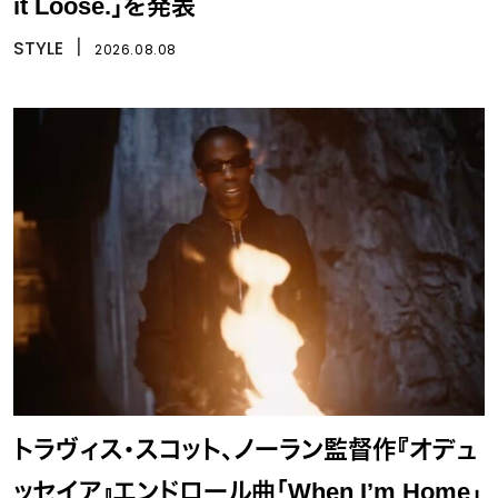
it Loose.」を発表
STYLE
丨
2026.08.08
トラヴィス・スコット、ノーラン監督作『オデュ
ッセイア』エンドロール曲「When I’m Home」