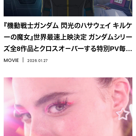
『機動戦士ガンダム 閃光のハサウェイ キルケ
ーの魔女』世界最速上映決定 ガンダムシリー
ズ全8作品とクロスオ－バーする特別PV毎日
公開
MOVIE
丨
2026.01.27