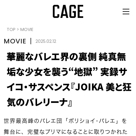
TOP
>
MOVIE
MOVIE
丨
2025.02.12
華麗なバレエ界の裏側 純真無
垢な少女を襲う“地獄” 実録サ
イコ・サスペンス『JOIKA 美と狂
気のバレリーナ』
世界最高峰のバレエ団「ボリショイ・バレエ」を
舞台に、完璧なプリマになることに取りつかれた