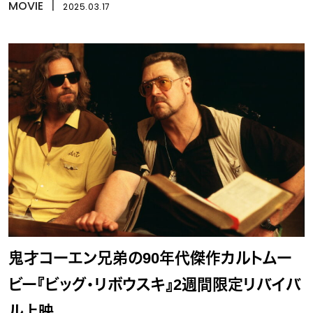
MOVIE
丨
2025.03.17
鬼才コーエン兄弟の90年代傑作カルトムー
ビー『ビッグ・リボウスキ』2週間限定リバイバ
ル上映