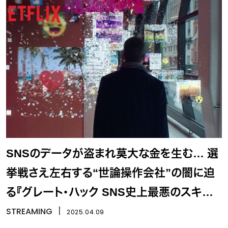
SNSのデータが盗まれ莫大な金を生む… 選
挙戦さえ左右する“世論操作会社”の闇に迫
る『グレート・ハック SNS史上最悪のスキャン
ダル』
STREAMING
丨
2025.04.09