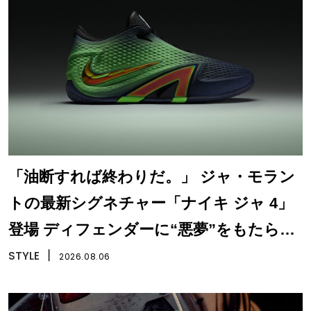
「油断すれば終わりだ。」 ジャ・モラン
トの最新シグネチャー「ナイキ ジャ 4」
登場 ディフェンダーに“悪夢”をもたらす
一足
STYLE
丨
2026.08.06