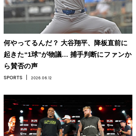
何やってるんだ？ 大谷翔平、降板直前に
起きた“1球”が物議… 捕手判断にファンか
ら賛否の声
SPORTS
丨
2026.06.12