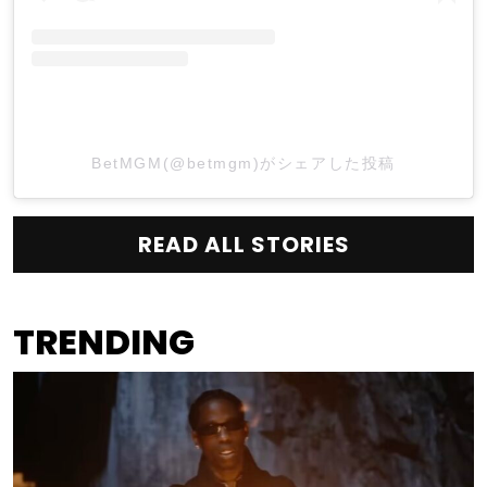
BetMGM(@betmgm)がシェアした投稿
READ ALL STORIES
TRENDING