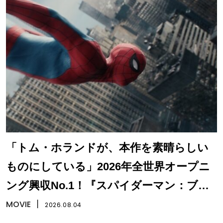
「トム・ホランドが、本作を素晴らしい
ものにしている」2026年全世界オープニ
ング興収No.1！『スパイダーマン：ブラ
ンド・ニュー・デイ』
MOVIE
丨
2026.08.04