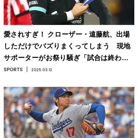
愛されすぎ！ クローザー・遠藤航、出場
しただけでバズりまくってしまう 現地
サポーターがお祭り騒ぎ「試合は終わっ
た」「チームは負けない」
SPORTS
丨
2025.03.12