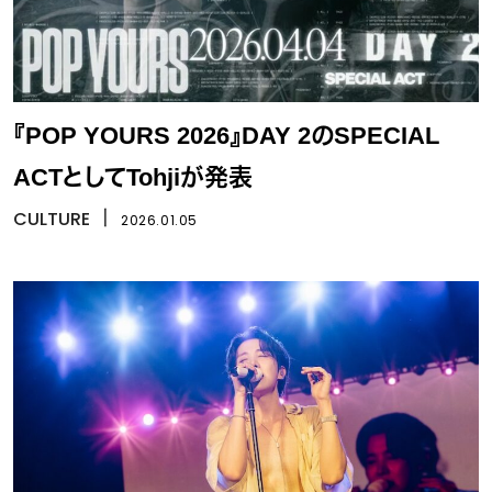
『POP YOURS 2026』DAY 2のSPECIAL
ACTとしてTohjiが発表
CULTURE
丨
2026.01.05