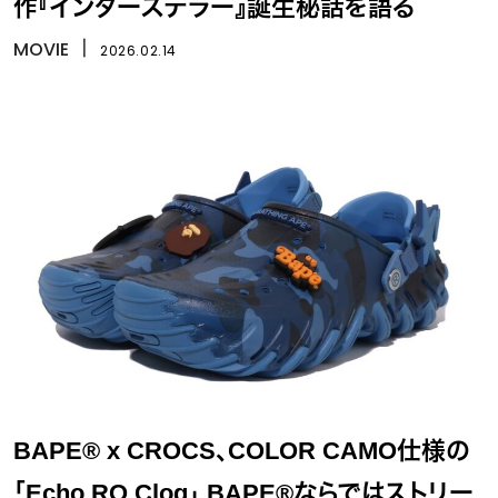
作『インターステラー』誕生秘話を語る
MOVIE
丨
2026.02.14
BAPE® x CROCS、COLOR CAMO仕様の
「Echo RO Clog」 BAPE®ならではストリー