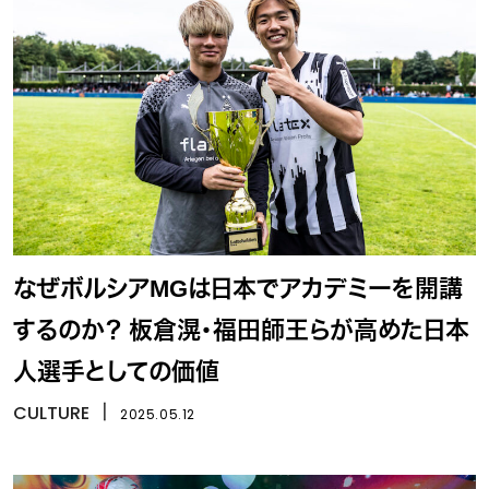
なぜボルシアMGは日本でアカデミーを開講
するのか？ 板倉滉・福田師王らが高めた日本
人選手としての価値
CULTURE
丨
2025.05.12