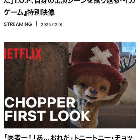
た」T.O.P、自身の出演シーンを振り返る『イカ
ゲーム』特別映像
STREAMING
丨
2025.02.01
「医者ー！！あ…おれだ」トニートニー・チョッ