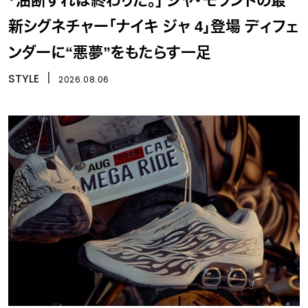
「油断すれば終わりだ。」 ジャ・モラントの最
新シグネチャー「ナイキ ジャ 4」登場 ディフェ
ンダーに“悪夢”をもたらす一足
STYLE
丨
2026.08.06