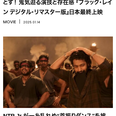
とす！ 鬼気迫る演技と存在感 『ブラック・レイ
ン デジタル・リマスター版』日本最終上映
MOVIE
丨
2025.01.14
NTR Jr.が一糸乱れぬ“首振りダンス”を披