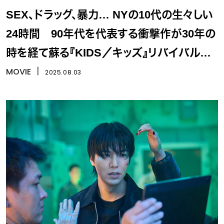
SEX、ドラッグ、暴力… NYの10代の生々しい
24時間 90年代を代表する衝撃作が30年の
時を経て蘇る『KIDS／キッズ』リバイバル上
映
MOVIE
丨
2025.08.03