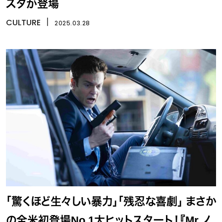
スタが登場
CULTURE
丨
2025.03.28
「驚くほど生々しい暴力」「残忍な喜劇」 まさか
の全米初登場No.1大ヒットスタート！『Mr.ノ