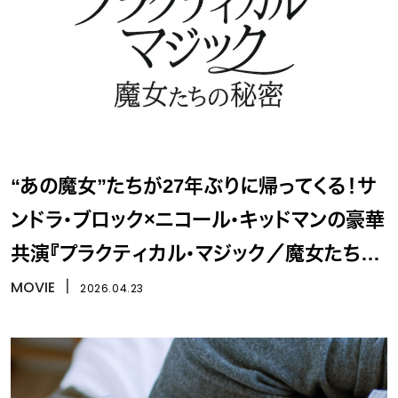
“あの魔女”たちが27年ぶりに帰ってくる！サ
ンドラ・ブロック×ニコール・キッドマンの豪華
共演『プラクティカル・マジック／魔女たちの
秘密』
MOVIE
丨
2026.04.23