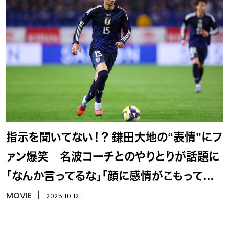
指示を聞いてない！？ 鎌田大地の“表情”にフ
ァン爆笑 名波コーチとのやりとりが話題に
「なんか言ってるな」「顔に感情がこもってな
いw」
MOVIE
丨
2025.10.12