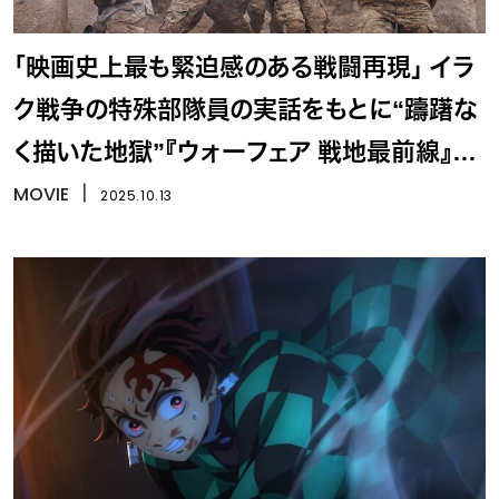
「映画史上最も緊迫感のある戦闘再現」 イラ
ク戦争の特殊部隊員の実話をもとに“躊躇な
く描いた地獄”『ウォーフェア 戦地最前線』特
報映像
MOVIE
丨
2025.10.13