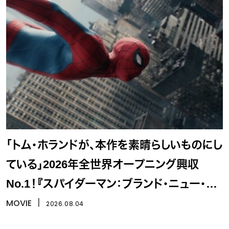
「トム・ホランドが、本作を素晴らしいものにし
ている」2026年全世界オープニング興収
No.1！『スパイダーマン：ブランド・ニュー・デ
イ』
MOVIE
丨
2026.08.04