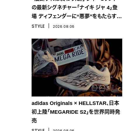
の最新シグネチャー「ナイキ ジャ 4」登
場 ディフェンダーに“悪夢”をもたらす一
足
STYLE
丨
2026.08.06
adidas Originals × HELLSTAR、日本
初上陸「MEGARIDE S2」を世界同時発
売
STYLE
丨
2026.08.06