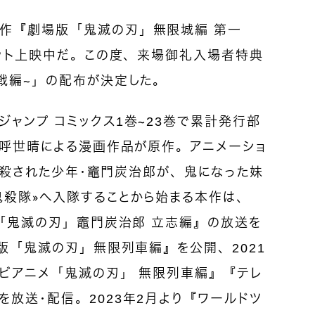
作『劇場版「鬼滅の刃」無限城編 第一
ヒット上映中だ。この度、来場御礼入場者特典
戦編～」の配布が決定した。
ャンプ コミックス1巻～23巻で累計発行部
峠呼世晴による漫画作品が原作。アニメーショ
鬼に殺された少年・竈門炭治郎が、鬼になった妹
《鬼殺隊》へ入隊することから始まる本作は、
メ「鬼滅の刃」竈門炭治郎 立志編』の放送を
場版「鬼滅の刃」無限列車編』を公開、2021
レビアニメ「鬼滅の刃」 無限列車編』『テレ
放送・配信。2023年2月より『ワールドツ