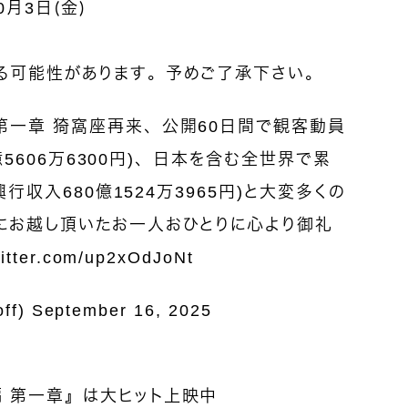
0月3日（金）
る可能性があります。予めご了承下さい。
第一章 猗窩座再来、公開60日間で観客動員
0億5606万6300円)、日本を含む全世界で累
興行収入680億1524万3965円)と大変多くの
にお越し頂いたお一人おひとりに心より御礼
witter.com/up2xOdJoNt
ff)
September 16, 2025
 第一章』は大ヒット上映中