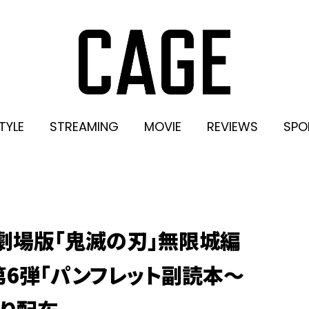
TYLE
STREAMING
MOVIE
REVIEWS
SPO
『劇場版「鬼滅の刃」無限城編
6弾「パンフレット副読本～
より配布