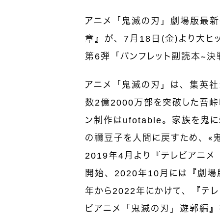
アニメ「鬼滅の刃」劇場版最新
章』が、7月18日（金）より大
第6弾「パンフレット副読本～決
アニメ「鬼滅の刃」は、集英社ジ
数2億2000万部を突破した吾
ン制作はufotable。家族を
の禰󠄀豆子を人間に戻すため、
2019年4月より『テレビアニ
開始、2020年10月には『劇
年から2022年にかけて、『テ
ビアニメ「鬼滅の刃」遊郭編』を