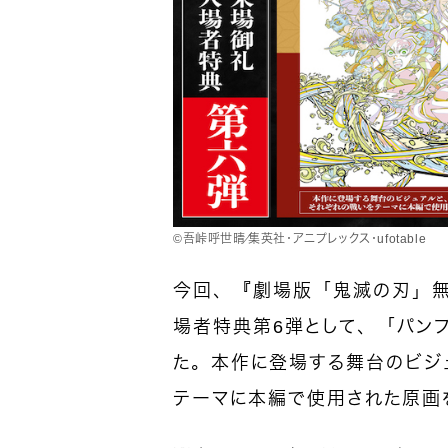
©︎吾峠呼世晴／集英社・アニプレックス・ufotable
今回、『劇場版「鬼滅の刃」無
場者特典第6弾として、「パン
た。本作に登場する舞台のビジ
テーマに本編で使用された原画を