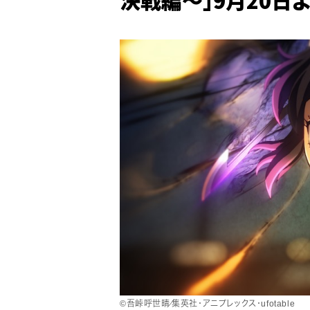
©︎吾峠呼世晴／集英社・アニプレックス・ufotable