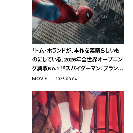
「トム・ホランドが、本作を素晴らしいも
のにしている」2026年全世界オープニン
グ興収No.1！『スパイダーマン：ブラン
ド・ニュー・デイ』
MOVIE
丨
2026.08.04