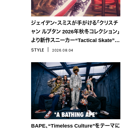
ジェイデン・スミスが手がける「クリスチ
ャン ルブタン 2026年秋冬コレクション」
より新作スニーカー“Tactical Skate”が
登場
STYLE
丨
2026.08.04
BAPE、“Timeless Culture”をテーマに