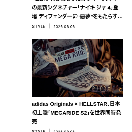
の最新シグネチャー「ナイキ ジャ 4」登
場 ディフェンダーに“悪夢”をもたらす一
足
STYLE
丨
2026.08.06
adidas Originals × HELLSTAR、日本
初上陸「MEGARIDE S2」を世界同時発
売
STYLE
丨
2026.08.06