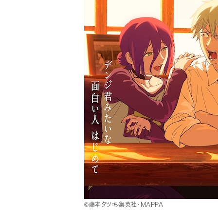
©藤本タツキ／集英社・ＭＡＰＰＡ