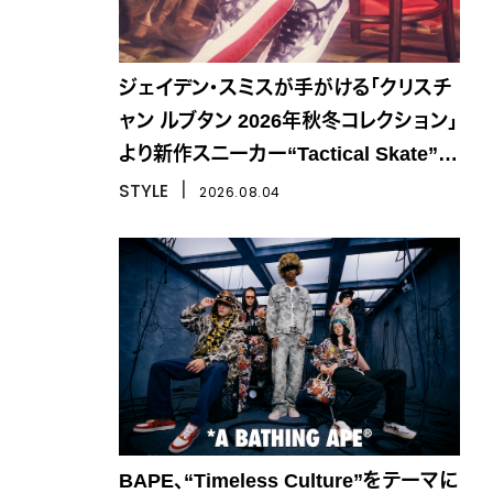
ジェイデン・スミスが手がける「クリスチ
ャン ルブタン 2026年秋冬コレクション」
より新作スニーカー“Tactical Skate”が
登場
STYLE
丨
2026.08.04
BAPE、“Timeless Culture”をテーマに