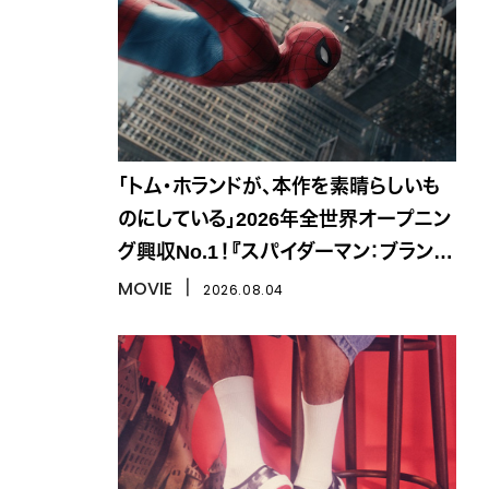
「トム・ホランドが、本作を素晴らしいも
のにしている」2026年全世界オープニン
グ興収No.1！『スパイダーマン：ブラン
ド・ニュー・デイ』
MOVIE
丨
2026.08.04