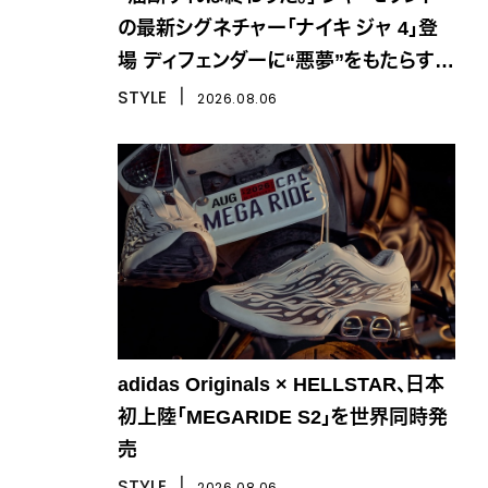
の最新シグネチャー「ナイキ ジャ 4」登
場 ディフェンダーに“悪夢”をもたらす一
足
STYLE
丨
2026.08.06
adidas Originals × HELLSTAR、日本
初上陸「MEGARIDE S2」を世界同時発
売
STYLE
丨
2026.08.06