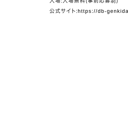
入場：入場無料（事前応募制）
公式サイト：
https://db-genkid