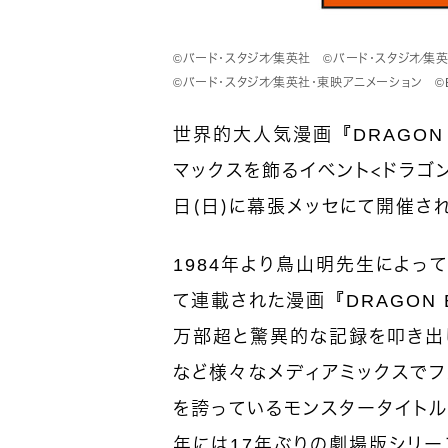
©バード・スタジオ／集英社 ©バード・スタジオ／集
©バード・スタジオ／集英社・東映アニメーション ©BANDAI 
世界的大人気漫画『DRAGON 
マックスを飾るイベント＜ドラゴン
日（日）に幕張メッセにて開催さ
1984年より鳥山明先生によっ
て連載された漫画『DRAGON 
万部超と驚異的な記録を叩き出
など様々なメディアミックスで
を誇っているモンスタータイトル
年には17年ぶりの劇場版シリー