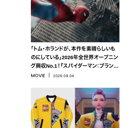
「トム・ホランドが、本作を素晴らしいも
のにしている」2026年全世界オープニン
グ興収No.1！『スパイダーマン：ブラン
ド・ニュー・デイ』
MOVIE
丨
2026.08.04