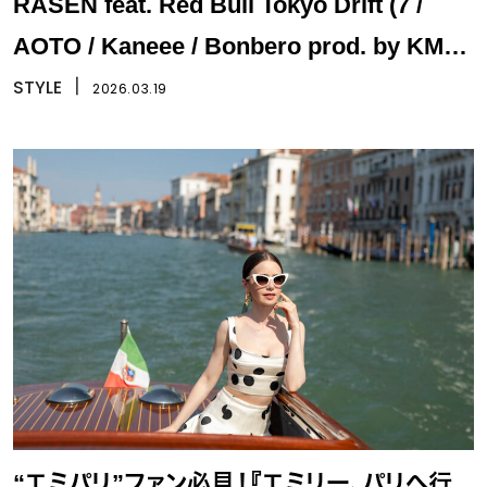
RASEN feat. Red Bull Tokyo Drift (7 /
AOTO / Kaneee / Bonbero prod. by KM)」
が公開
STYLE
丨
2026.03.19
“エミパリ”ファン必見！『エミリー、パリへ行