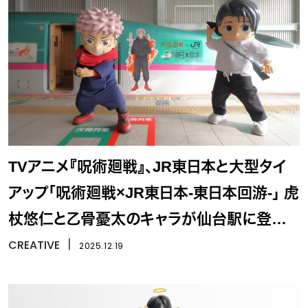
TVアニメ『呪術廻戦』、JR東日本と大型タイ
アップ「呪術廻戦×JR東日本-東日本回游-」 虎
杖悠仁と乙骨憂太のキャラが仙台駅に登場、
ラッピング新幹線と「特級フォトセッション」
CREATIVE
丨
2025.12.19