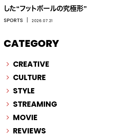
した“フットボールの究極形”
SPORTS
丨
2026.07.21
CATEGORY
CREATIVE
CULTURE
STYLE
STREAMING
MOVIE
REVIEWS