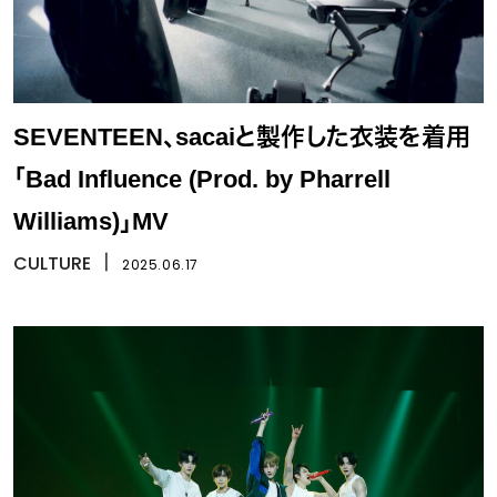
SEVENTEEN、sacaiと製作した衣装を着用
「Bad Influence (Prod. by Pharrell
Williams)」MV
CULTURE
丨
2025.06.17