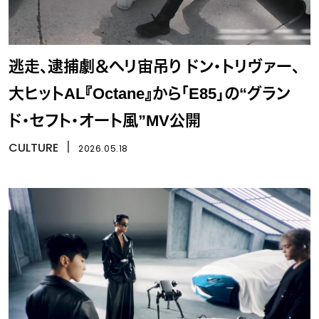
逃走、逮捕劇＆ヘリ宙吊り ドン・トリヴァー、
大ヒットAL『Octane』から「E85」の“グラン
ド・セフト・オート風”MV公開
CULTURE
丨
2026.05.18