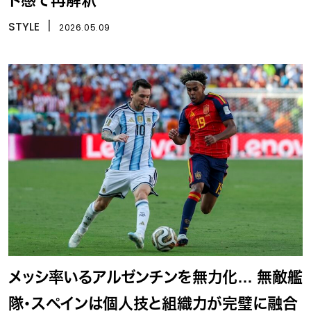
ト感で再解釈
STYLE
丨
2026.05.09
メッシ率いるアルゼンチンを無力化… 無敵艦
隊・スペインは個人技と組織力が完璧に融合