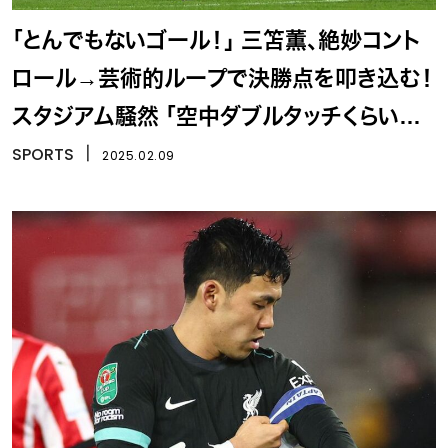
「とんでもないゴール！」 三笘薫、絶妙コント
ロール→芸術的ループで決勝点を叩き込む！
スタジアム騒然 「空中ダブルタッチくらいの
衝撃」
SPORTS
丨
2025.02.09