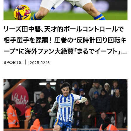
リーズ田中碧、天才的ボールコントロールで
相手選手を蹂躙！ 圧巻の“反時計回り回転キ
ープ”に海外ファン大絶賛「まるでイーフト」
「芸術を感じた」
SPORTS
丨
2025.02.16