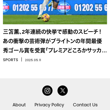
三笘薫、2年連続の快挙で感動のスピーチ！
あの衝撃の芸術弾がブライトンの年間最優
秀ゴール賞を受賞「プレミアどころかサッカー
史に残る」
SPORTS
丨
2025.05.11
About
Privacy Policy
Contact Us