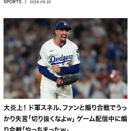
SPORTS
丨
2026.06.20
大炎上！ ド軍スネル、ファンと煽り合戦でうっ
かり失言「切り抜くなよw」 ゲーム配信中に煽
り合戦「やっちまったｗ」