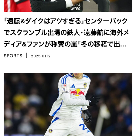
「遠藤&ダイクはアツすぎる」センターバック
でスクランブル出場の鉄人・遠藤航に海外メ
ディア&ファンが称賛の嵐「冬の移籍で出す
べきではない」
SPORTS
丨
2025.01.12