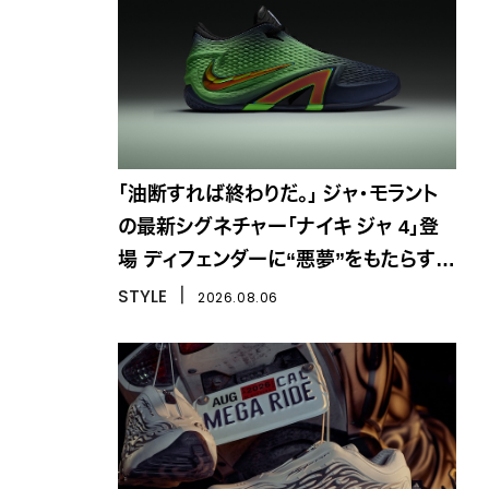
「油断すれば終わりだ。」 ジャ・モラント
の最新シグネチャー「ナイキ ジャ 4」登
場 ディフェンダーに“悪夢”をもたらす一
足
STYLE
丨
2026.08.06