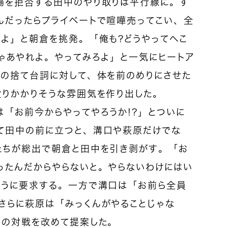
場を拒否する田中のやり取りは平行線に。す
んだったらプライベートで喧嘩売ってこい、全
もよ」と朝倉を挑発。「俺も？どうやってへこ
ゃあやれよ。やってみろよ」と一気にヒートア
」の捨て台詞に対して、体を前のめりにさせた
殴りかかりそうな雰囲気を作り出した。
「お前今からやってやろうか！？」とついに
て田中の前に立つと、溝口や萩原だけでな
たちが総出で朝倉と田中を引き剥がす。「お
ったんだからやらないと。やらないわけにはい
ように要求する。一方で溝口は「お前ら全員
さらに萩原は「みっくんがやることじゃな
との対戦を改めて提案した。