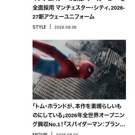
全面採用 マンチェスター・シティ、2026-
27新アウェーユニフォーム
STYLE
丨
2026.08.06
「トム・ホランドが、本作を素晴らしいも
のにしている」2026年全世界オープニン
グ興収No.1！『スパイダーマン：ブラン
ド・ニュー・デイ』
MOVIE
丨
2026.08.04