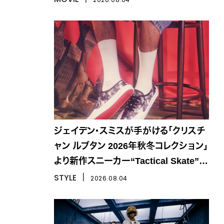
ジェイデン・スミスが手がける「クリスチ
ャン ルブタン 2026年秋冬コレクション」
より新作スニーカー“Tactical Skate”が
登場
STYLE
丨
2026.08.04