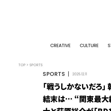
CREATIVE
CULTURE
S
TOP
>
SPORTS
SPORTS
丨
2025.12.11
「戦うしかないだろ」
結末は… “関東最大
士と萩原裕介が「BD