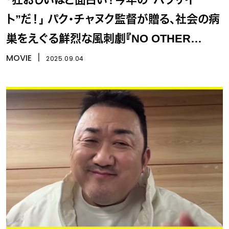
ト”だ！」 パク・チャヌク監督が贈る、社会の病
巣をえぐる鮮烈な風刺劇『NO OTHER
CHOICE(英題)』
MOVIE
丨
2025.09.04