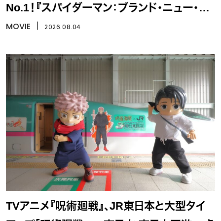
No.1！『スパイダーマン：ブランド・ニュー・デ
イ』
MOVIE
丨
2026.08.04
TVアニメ『呪術廻戦』、JR東日本と大型タイ