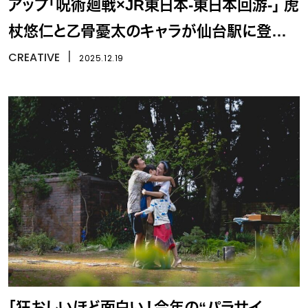
アップ「呪術廻戦×JR東日本-東日本回游-」 虎
杖悠仁と乙骨憂太のキャラが仙台駅に登場、
ラッピング新幹線と「特級フォトセッション」
CREATIVE
丨
2025.12.19
「狂おしいほど面白い！今年の“パラサイ