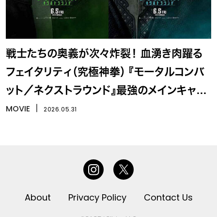
戦士たちの奥義が次々炸裂！ 血湧き肉躍る
フェイタリティ（究極神拳） 『モータルコンバ
ット／ネクストラウンド』最強のメインキャラ
16名
MOVIE
丨
2026.05.31
About
Privacy Policy
Contact Us