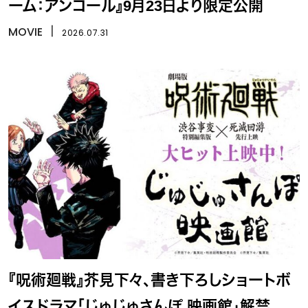
ーム：アンコール』9月23日より限定公開
MOVIE
丨
2026.07.31
『呪術廻戦』芥見下々、書き下ろしショートボ
イスドラマ「じゅじゅさんぽ 映画館」解禁