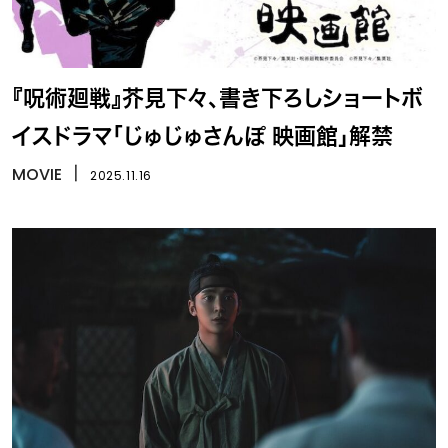
『呪術廻戦』芥見下々、書き下ろしショートボ
イスドラマ「じゅじゅさんぽ 映画館」解禁
MOVIE
丨
2025.11.16