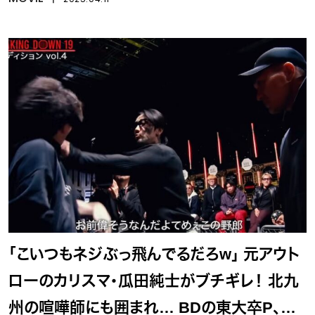
「こいつもネジぶっ飛んでるだろw」 元アウト
ローのカリスマ・瓜田純士がブチギレ！ 北九
州の喧嘩師にも囲まれ… BDの東大卒P、絶