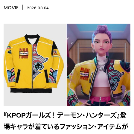
イ』
MOVIE
丨
2026.08.04
『KPOPガールズ！ デーモン・ハンターズ』登
場キャラが着ているファッション・アイテムが