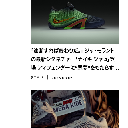
「油断すれば終わりだ。」 ジャ・モラント
の最新シグネチャー「ナイキ ジャ 4」登
場 ディフェンダーに“悪夢”をもたらす一
足
STYLE
丨
2026.08.06