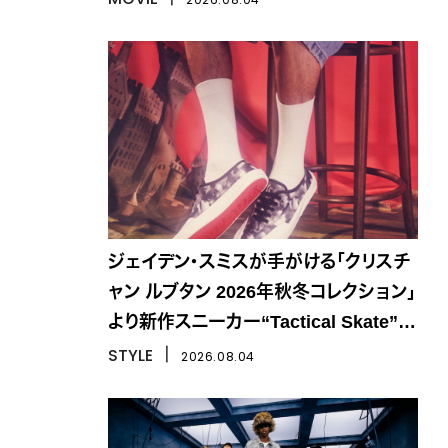
ジェイデン・スミスが手がける「クリスチ
ャン ルブタン 2026年秋冬コレクション」
より新作スニーカー“Tactical Skate”が
登場
STYLE
丨
2026.08.04