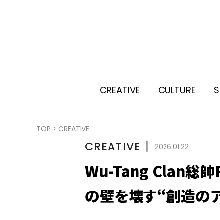
CREATIVE
CULTURE
S
TOP
>
CREATIVE
CREATIVE
丨
2026.01.22
Wu-Tang Clan
の壁を壊す“創造のア