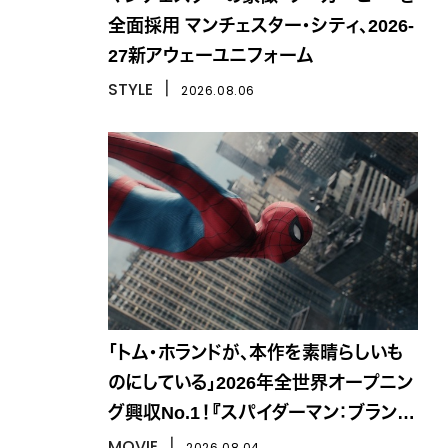
全面採用 マンチェスター・シティ、2026-
27新アウェーユニフォーム
STYLE
丨
2026.08.06
「トム・ホランドが、本作を素晴らしいも
のにしている」2026年全世界オープニン
グ興収No.1！『スパイダーマン：ブラン
ド・ニュー・デイ』
MOVIE
丨
2026.08.04