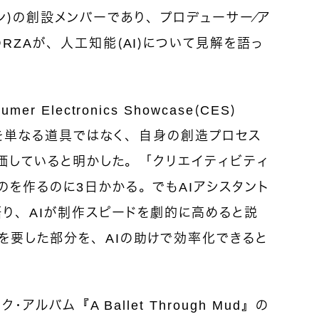
ン
）の創設メンバーであり、プロデューサー／ア
RZAが、人工知能（AI）について見解を語っ
 Electronics Showcase（CES）
AIを単なる道具ではなく、自身の創造プロセス
評価していると明かした。
「クリエイティビティ
を作るのに3日かかる。でもAIアシスタント
語り、AIが制作スピードを劇的に高めると説
を要した部分を、AIの助けで効率化できると
アルバム『A Ballet Through Mud』の