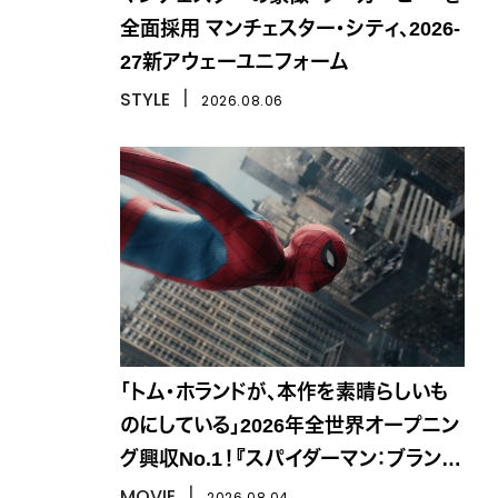
全面採用 マンチェスター・シティ、2026-
27新アウェーユニフォーム
STYLE
丨
2026.08.06
「トム・ホランドが、本作を素晴らしいも
のにしている」2026年全世界オープニン
グ興収No.1！『スパイダーマン：ブラン
ド・ニュー・デイ』
MOVIE
丨
2026.08.04