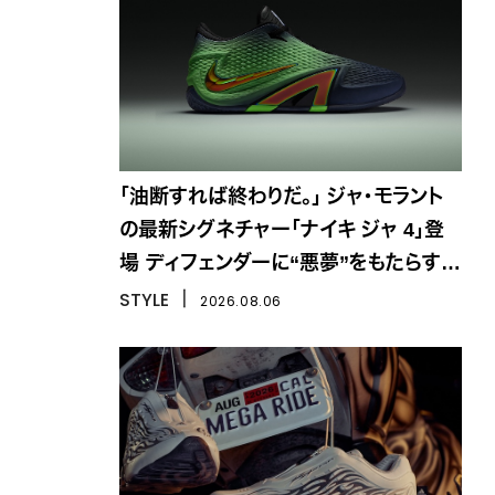
「油断すれば終わりだ。」 ジャ・モラント
の最新シグネチャー「ナイキ ジャ 4」登
場 ディフェンダーに“悪夢”をもたらす一
足
STYLE
丨
2026.08.06