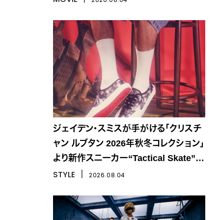
ジェイデン・スミスが手がける「クリスチ
ャン ルブタン 2026年秋冬コレクション」
より新作スニーカー“Tactical Skate”が
登場
STYLE
丨
2026.08.04