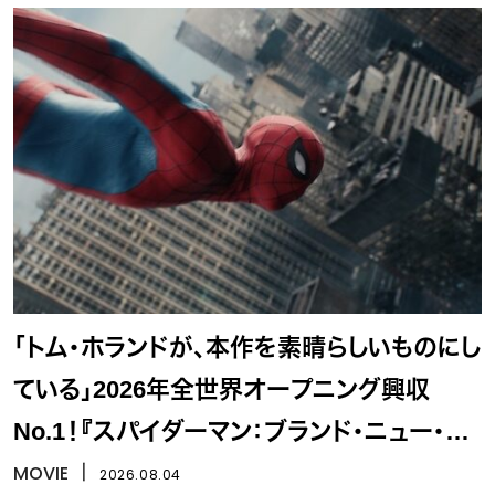
「トム・ホランドが、本作を素晴らしいものにし
ている」2026年全世界オープニング興収
No.1！『スパイダーマン：ブランド・ニュー・デ
イ』
MOVIE
丨
2026.08.04