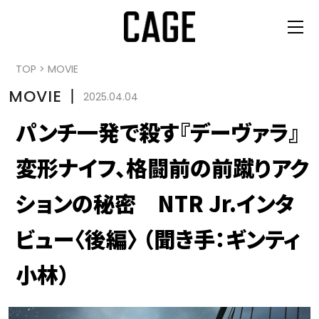
TOP
>
MOVIE
MOVIE
丨
2025.04.04
パンチ一発で殺す『デーヴァラ』
変形ナイフ、格闘前の前蹴りアク
ションの秘密 NTR Jr.インタ
ビュー〈後編〉 （聞き手：ギンティ
小林）