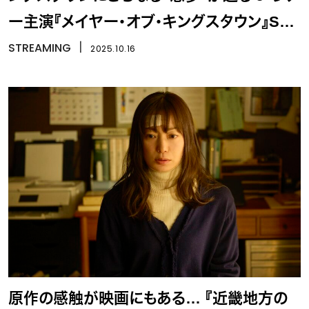
ー主演『メイヤー・オブ・キングスタウン』S4
予告編
STREAMING
丨
2025.10.16
原作の感触が映画にもある… 『近畿地方の