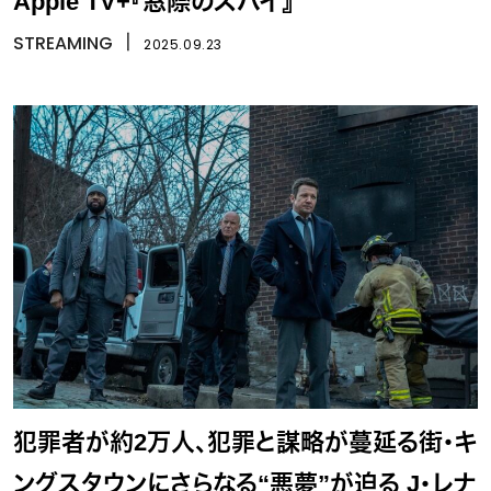
Apple TV+『窓際のスパイ』
STREAMING
丨
2025.09.23
犯罪者が約2万人、犯罪と謀略が蔓延る街・キ
ングスタウンにさらなる“悪夢”が迫る J・レナ