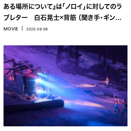
ある場所について』は「ノロイ」に対してのラ
ブレター 白石晃士×背筋 （聞き手・ギンティ
小林）
MOVIE
丨
2025.08.08