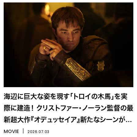
海辺に巨大な姿を現す「トロイの木馬」を実
際に建造！ クリストファー・ノーラン監督の最
新超大作『オデュッセイア』新たなシーンが解
禁
MOVIE
丨
2026.07.03