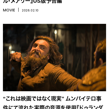
ル・メアリー』US版予告編
MOVIE
丨
2026.02.10
“これは映画ではなく現実” ムンバイテロ事
件にて流れた実際の音源を使用『ドゥランダ