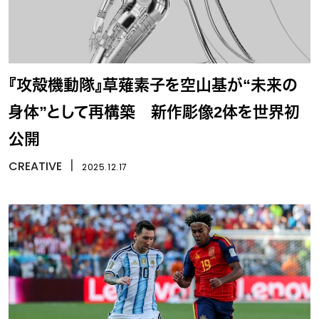
『攻殻機動隊』草薙素子を空山基が“未来の
身体”として再構築 新作彫像2体を世界初
公開
CREATIVE
丨
2025.12.17