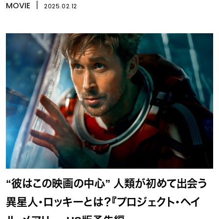
ン』
MOVIE
丨
2025.02.12
“彼はこの映画の中心” 人類が初めて出会う
異星人・ロッキーとは？『プロジェクト・ヘイ