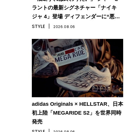
ラントの最新シグネチャー「ナイキ
ジャ 4」登場 ディフェンダーに“悪
夢”をもたらす一足
STYLE
丨
2026.08.06
adidas Originals × HELLSTAR、日本
初上陸「MEGARIDE S2」を世界同時
発売
STYLE
丨
2026.08.06