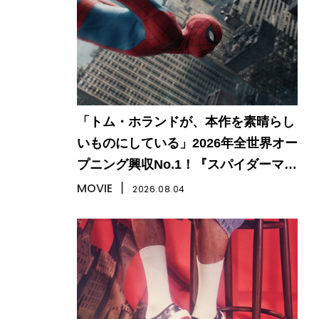
「トム・ホランドが、本作を素晴らし
いものにしている」2026年全世界オー
プニング興収No.1！『スパイダーマ
ン：ブランド・ニュー・デイ』
MOVIE
丨
2026.08.04