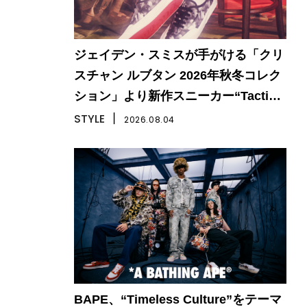
ジェイデン・スミスが手がける「クリ
スチャン ルブタン 2026年秋冬コレク
ション」より新作スニーカー“Tactical
Skate”が登場
STYLE
丨
2026.08.04
BAPE、“Timeless Culture”をテーマ