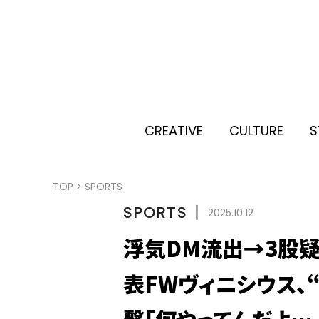
CREATIVE
CULTURE
S
TOP
>
SPORTS
SPORTS
丨
2025.10.12
浮気DM流出→3股
表FWヴィニシウス、
撃「何やってんだよ… 