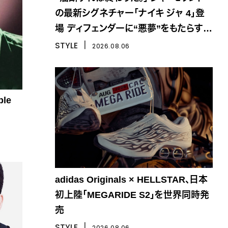
の最新シグネチャー「ナイキ ジャ 4」登
場 ディフェンダーに“悪夢”をもたらす一
足
STYLE
丨
2026.08.06
le
adidas Originals × HELLSTAR、日本
初上陸「MEGARIDE S2」を世界同時発
売
STYLE
丨
2026.08.06