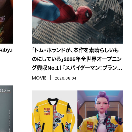
aby』
「トム・ホランドが、本作を素晴らしいも
のにしている」2026年全世界オープニン
グ興収No.1！『スパイダーマン：ブラン
ド・ニュー・デイ』
MOVIE
丨
2026.08.04