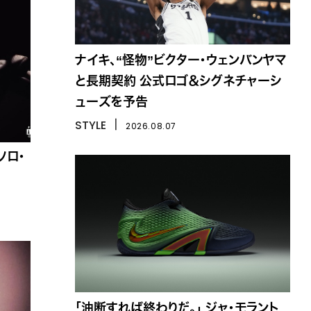
ナイキ、“怪物”ビクター・ウェンバンヤマ
と長期契約 公式ロゴ＆シグネチャーシ
ューズを予告
STYLE
丨
2026.08.07
ソロ・
「油断すれば終わりだ。」 ジャ・モラント