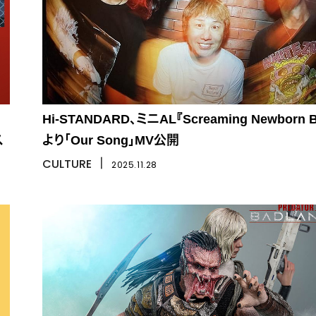
Hi-STANDARD、ミニAL『Screaming Newborn B
ス
より「Our Song」MV公開
CULTURE
丨
2025.11.28