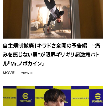
自主規制撤廃！キワドさ全開の予告編 “痛
みを感じない男”が限界ギリギリ超激痛バト
ル『Mr.ノボカイン』
MOVIE
丨
2025.03.11