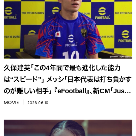
久保建英「この4年間で最も進化した能力
は“スピード”」 メッシ「日本代表は打ち負かす
のが難しい相手」 『eFootball』、新CM「Just
Watching？」公開
MOVIE
丨
2026.06.10