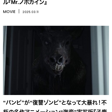
ル『Mr.ノボカイン』
MOVIE
丨
2025.03.11
“バンビ”が“復讐ゾンビ”となって大暴れ！不