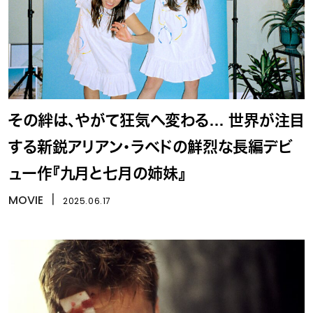
その絆は、やがて狂気へ変わる… 世界が注目
する新鋭アリアン・ラベドの鮮烈な長編デビ
ュー作『九月と七月の姉妹』
MOVIE
丨
2025.06.17