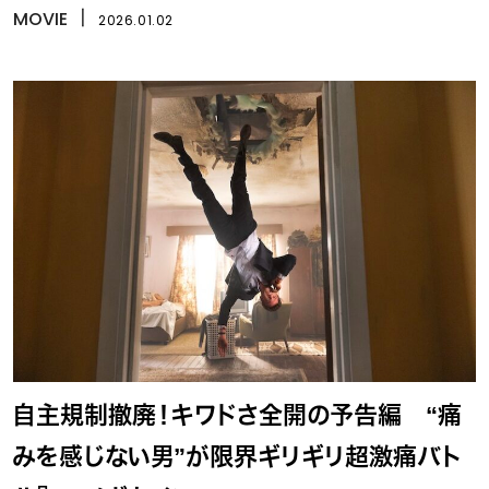
『ワーキングマン』を語る
MOVIE
丨
2026.01.02
自主規制撤廃！キワドさ全開の予告編 “痛
みを感じない男”が限界ギリギリ超激痛バト