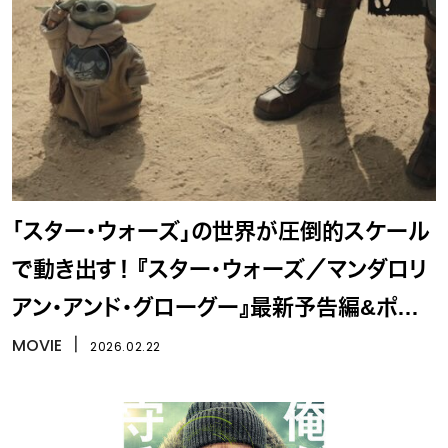
「スター・ウォーズ」の世界が圧倒的スケール
で動き出す！ 『スター・ウォーズ／マンダロリ
アン・アンド・グローグー』最新予告編&ポス
ター解禁
MOVIE
丨
2026.02.22