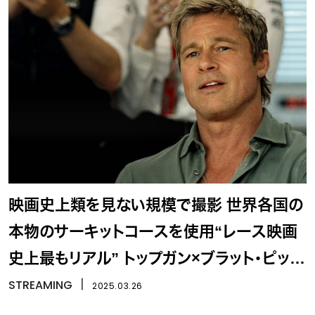
映画史上類を見ない規模で撮影 世界各国の
本物のサーキットコースを使用“レース映画
史上最もリアル” トップガン×ブラット・ピット
『F1／エフワン』
STREAMING
丨
2025.03.26